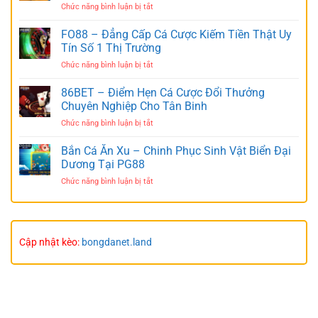
Chức năng bình luận bị tắt
ở
Đang
VIVU88
“Nóng”
–
FO88 – Đẳng Cấp Cá Cược Kiếm Tiền Thật Uy
Lắm
Thiên
Rồi
Tín Số 1 Thị Trường
Đường
–
Chức năng bình luận bị tắt
ở
Cá
Bạn
FO88
Cược
Đã
–
86BET – Điểm Hẹn Cá Cược Đổi Thưởng
Chất
Xem
Đẳng
Lượng
Chuyên Nghiệp Cho Tân Binh
Chưa?
Cấp
Hàng
Chức năng bình luận bị tắt
ở
Cá
Đầu
86BET
Cược
Cho
–
Bắn Cá Ăn Xu – Chinh Phục Sinh Vật Biển Đại
Kiếm
Người
Điểm
Tiền
Dương Tại PG88
Chơi
Hẹn
Thật
Chức năng bình luận bị tắt
ở
Cá
Uy
Bắn
Cược
Tín
Cá
Đổi
Số
Ăn
Thưởng
1
Xu
Chuyên
Thị
Cập nhật kèo:
bongdanet.land
–
Nghiệp
Trường
Chinh
Cho
Phục
Tân
Sinh
Binh
Vật
Biển
Đại