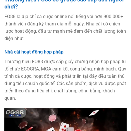
chơi?
FO88 là địa chỉ cá cược online nổi tiếng với hơn 900.000+
thành viên đăng ký tham gia mỗi ngày. Nhà cái có chiến
lược hoạt động, đầu tư mạnh mẽ đem đến chất lượng toàn
diện như:
Nhà cái hoạt động hợp pháp
Thương hiệu FO88 được cấp giấy chứng nhận hợp pháp từ
tổ chức ECOGRA, MGA cam kết công bằng, minh bạch. Quy
trình cá cược, hoạt động và phát triển tại đây đều tuân thủ
đúng tiêu chuẩn quốc tế. Các sản phẩm, dịch vụ được phát
triển theo đúng tiêu chí: chất lượng, công bằng, khách
quan.