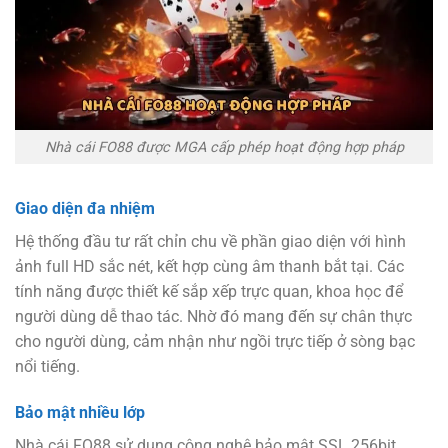
Nhà cái FO88 được MGA cấp phép hoạt động hợp pháp
Giao diện đa nhiệm
Hệ thống đầu tư rất chỉn chu về phần giao diện với hình
ảnh full HD sắc nét, kết hợp cùng âm thanh bắt tại. Các
tính năng được thiết kế sắp xếp trực quan, khoa học để
người dùng dễ thao tác. Nhờ đó mang đến sự chân thực
cho người dùng, cảm nhận như ngồi trực tiếp ở sòng bạc
nổi tiếng.
Bảo mật nhiều lớp
Nhà cái FO88 sử dụng công nghệ bảo mật SSL 256bit,