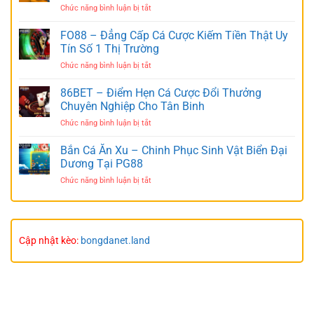
Chức năng bình luận bị tắt
ở
Đang
VIVU88
“Nóng”
–
FO88 – Đẳng Cấp Cá Cược Kiếm Tiền Thật Uy
Lắm
Thiên
Rồi
Tín Số 1 Thị Trường
Đường
–
Chức năng bình luận bị tắt
ở
Cá
Bạn
FO88
Cược
Đã
–
86BET – Điểm Hẹn Cá Cược Đổi Thưởng
Chất
Xem
Đẳng
Lượng
Chuyên Nghiệp Cho Tân Binh
Chưa?
Cấp
Hàng
Chức năng bình luận bị tắt
ở
Cá
Đầu
86BET
Cược
Cho
–
Bắn Cá Ăn Xu – Chinh Phục Sinh Vật Biển Đại
Kiếm
Người
Điểm
Tiền
Dương Tại PG88
Chơi
Hẹn
Thật
Chức năng bình luận bị tắt
ở
Cá
Uy
Bắn
Cược
Tín
Cá
Đổi
Số
Ăn
Thưởng
1
Xu
Chuyên
Thị
Cập nhật kèo:
bongdanet.land
–
Nghiệp
Trường
Chinh
Cho
Phục
Tân
Sinh
Binh
Vật
Biển
Đại