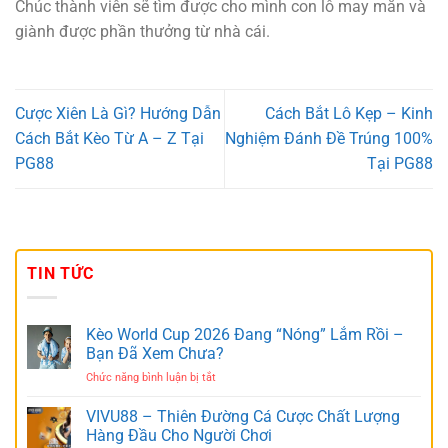
Chúc thành viên sẽ tìm được cho mình con lô may mắn và
giành được phần thưởng từ nhà cái.
Cược Xiên Là Gì? Hướng Dẫn
Cách Bắt Lô Kẹp – Kinh
Cách Bắt Kèo Từ A – Z Tại
Nghiệm Đánh Đề Trúng 100%
PG88
Tại PG88
TIN TỨC
Kèo World Cup 2026 Đang “Nóng” Lắm Rồi –
Bạn Đã Xem Chưa?
Chức năng bình luận bị tắt
ở
Kèo
World
VIVU88 – Thiên Đường Cá Cược Chất Lượng
Cup
Hàng Đầu Cho Người Chơi
2026