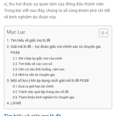
vị, thu hút được sự quan tâm của đông đảo thành viên.
Trong bài viết sau đây, chúng ta sẽ cùng khám phá chi tiết
về kinh nghiệm dự đoán này.
Mục Lục
Tìm hiểu về giấc mơ lô đề
Giải mã lô đề – Dự đoán giấc mơ chính xác từ chuyên gia
PG88
Ghi chép lại giấc mơ của mình
Tìm hiểu về các con số
Căn cứ vào tình huống, cảm xúc
Nhờ tư vấn từ chuyên gia
Một số lưu ý khi áp dụng cách giải mã lô đề PG88
Đưa ra giới hạn tài chính
Tránh việc quá tập trung vào số đề
Tham khảo kinh nghiệm từ chuyên gia
Lời kết